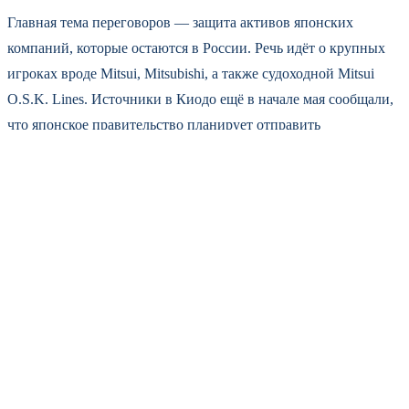
Главная тема переговоров — защита активов японских
компаний, которые остаются в России. Речь идёт о крупных
игроках вроде Mitsui, Mitsubishi, а также судоходной Mitsui
O.S.K. Lines. Источники в Киодо ещё в начале мая сообщали,
что японское правительство планирует отправить
экономическую делегацию с участием представителей этих
корпораций. Теперь планы стали реальностью.
Ситуация непростая. Япония, с одной стороны,
присоединилась к санкциям против России. С другой —
многие японские фирмы не ушли с рынка, а заморозили
проекты или приостановили инвестиции. И теперь и Токио
пытается понять, как не потерять вложенные средства. Как
работают совместные предприятия, не национализируют ли
имущество, можно ли вывести прибыль.