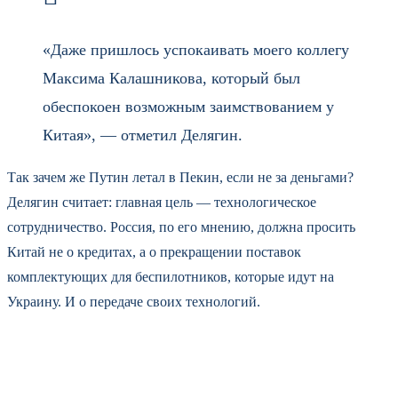
«Даже пришлось успокаивать моего коллегу
Максима Калашникова, который был
обеспокоен возможным заимствованием у
Китая», — отметил Делягин.
Так зачем же Путин летал в Пекин, если не за деньгами?
Делягин считает: главная цель — технологическое
сотрудничество. Россия, по его мнению, должна просить
Китай не о кредитах, а о прекращении поставок
комплектующих для беспилотников, которые идут на
Украину. И о передаче своих технологий.
Особый акцент — на спутниковой связи и аналитике. Если у
Пекина есть аналоги Starlink или Palantir — систем, которые
обеспечивают армии США высокоскоростной связью и