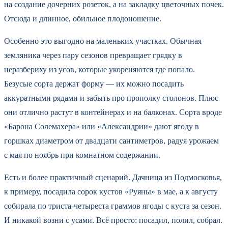
на создание дочерних розеток, а на закладку цветочных почек.
Отсюда и длинное, обильное плодоношение.
Особенно это выгодно на маленьких участках. Обычная
земляника через пару сезонов превращает грядку в
неразбериху из усов, которые укореняются где попало.
Безусые сорта держат форму — их можно посадить
аккуратными рядами и забыть про прополку столонов. Плюс
они отлично растут в контейнерах и на балконах. Сорта вроде
«Барона Солемахера» или «Александрии» дают ягоду в
горшках диаметром от двадцати сантиметров, радуя урожаем
с мая по ноябрь при комнатном содержании.
Есть и более практичный сценарий. Дачница из Подмосковья,
к примеру, посадила сорок кустов «Руяны» в мае, а к августу
собирала по триста-четыреста граммов ягоды с куста за сезон.
И никакой возни с усами. Всё просто: посадил, полил, собрал.