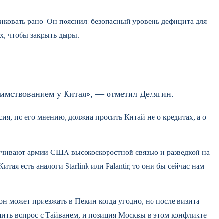
никовать рано. Он пояснил: безопасный уровень дефицита для
х, чтобы закрыть дыры.
имствованием у Китая», — отметил Делягин.
сия, по его мнению, должна просить Китай не о кредитах, а о
спечивают армии США высокоскоростной связью и разведкой на
я есть аналоги Starlink или Palantir, то они бы сейчас нам
он может приезжать в Пекин когда угодно, но после визита
шить вопрос с Тайванем, и позиция Москвы в этом конфликте