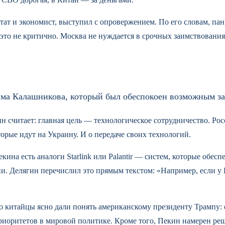
тат и экономист, выступил с опровержением. По его словам, па
это не критично. Москва не нуждается в срочных заимствования
има Калашникова, который был обеспокоен возможным за
ин считает: главная цель — технологическое сотрудничество. Рос
рые идут на Украину. И о передаче своих технологий.
кина есть аналоги Starlink или Palantir — систем, которые обе
. Делягин перечислил это прямым текстом: «Например, если у Кита
о китайцы ясно дали понять американскому президенту Трампу: 
риоритетов в мировой политике. Кроме того, Пекин намерен ре