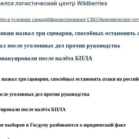
елся логистический центр Wildberries
тво в условиях санкций
финансирование СВО
Экономическое сот
ин назвал три сценария, способных остановить а
тал после уголовных дел против руководства
е эвакуировали после налёта БПЛА
азвал три сценария, способных остановить атаки на россий
осле уголовных дел против руководства
куировали после налёта БПЛА
ле выборов в Госдуму разбиваются о юридический факт