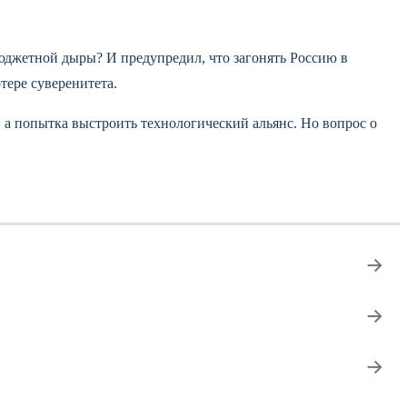
юджетной дыры? И предупредил, что загонять Россию в
тере суверенитета.
, а попытка выстроить технологический альянс. Но вопрос о
→
→
→