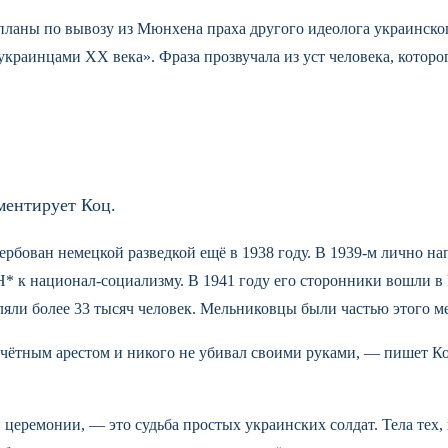
планы по вывозу из Мюнхена праха другого идеолога украинск
краинцами XX века». Фраза прозвучала из уст человека, котор
ментирует Коц.
рбован немецкой разведкой ещё в 1938 году. В 1939-м лично н
Н* к национал-социализму. В 1941 году его сторонники вошли в
еляли более 33 тысяч человек. Мельниковцы были частью этого м
чётным арестом и никого не убивал своими руками, — пишет Ко
й церемонии, — это судьба простых украинских солдат. Тела тех,