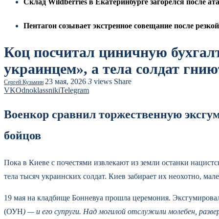
Склад Wildberries в Екатеринбурге загорелся после а
Пентагон созывает экстренное совещание после резко
Коц посчитал циничную бухгалт
украинцем», а тела солдат гнию
23 мая, 2026
3
views
Share
Сергей Кузьмин
VK
Odnoklassniki
Telegram
Военкор сравнил торжественную эксгу
бойцов
Пока в Киеве с почестями извлекают из земли останки нацист
тела тысяч украинских солдат. Киев забирает их неохотно, м
19 мая на кладбище Бонневуа прошла церемония. Эксгумирова
(ОУН
) — и его супруги. Над могилой отслужили молебен, раз