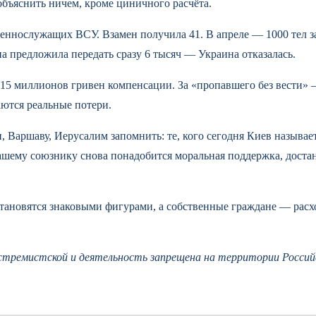
бъяснить ничем, кроме циничного расчёта.
еннослужащих ВСУ. Взамен получила 41. В апреле — 1000 тел за 
на предложила передать сразу 6 тысяч — Украина отказалась.
 15 миллионов гривен компенсации. За «пропавшего без вести» 
ются реальные потери.
, Варшаву, Иерусалим запомнить: те, кого сегодня Киев называ
вашему союзнику снова понадобится моральная поддержка, достан
становятся знаковыми фигурами, а собственные граждане — рас
кстремистской и деятельность запрещена на территории Россий