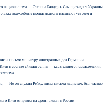
ого национализма — Степана Бандеры. Сам президент Украины
ого даже враждебные пропагандисты называют «евреем и
аписал письмо министру иностранных дел Германии
 Киев в составе айнзацгруппы — карательного подразделения,
еханизма.
ц. — Но он служил Рейху, писал письма нацистам, был частью
 кого Киев отправил на фронт, лежат в России