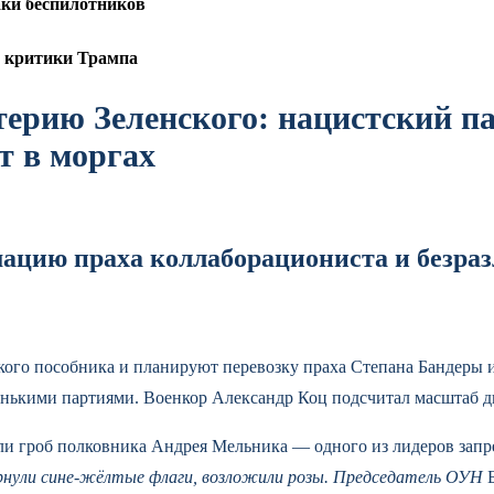
таки беспилотников
й критики Трампа
ерию Зеленского: нацистский п
т в моргах
мацию праха коллаборациониста и безра
ского пособника и планируют перевозку праха Степана Бандеры
аленькими партиями. Военкор Александр Коц подсчитал масштаб 
ли гроб полковника Андрея Мельника — одного из лидеров зап
вернули сине-жёлтые флаги, возложили розы. Председатель ОУН
Б