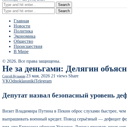
Search
Search
Главная
Новости
Политика
Экономика
Общество
Происшествия
В Мире
© 2026. Все права защищены.
Не за деньгами: Делягин объясн
23 мая, 2026
21
views
Share
Сергей Кузьмин
VK
Odnoklassniki
Telegram
Депутат назвал безопасный уровень деф
Визит Владимира Путина в Пекин оброс слухами быстрее, чем с
выпрашивать военный кредит. Повод серьёзный — дефицит феде
тем, что Евросоюз обещает Украине. Логика простая: денег нет