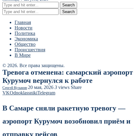
Search
Search
Главная
Новости
Политика
Экономика
Общество
Происшествия
В Мире
© 2026. Все права защищены.
Тревога отменена: самарский аэропорт
Курумоч вернулся к работе
20 мая, 2026
3
views
Share
Сергей Кузьмин
VK
Odnoklassniki
Telegram
В Самаре сняли ракетную тревогу —
аэропорт Курумоч возобновил приём и
отправку рейсов