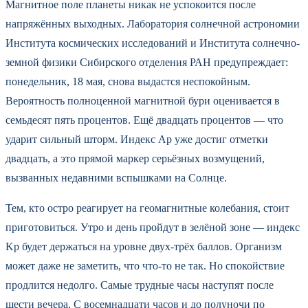
Магнитное поле планеты никак не успокоится после
напряжённых выходных. Лаборатория солнечной астрономии
Института космических исследований и Института солнечно-
земной физики Сибирского отделения РАН предупреждает:
понедельник, 18 мая, снова выдастся неспокойным.
Вероятность полноценной магнитной бури оценивается в
семьдесят пять процентов. Ещё двадцать процентов — что
ударит сильный шторм. Индекс Ap уже достиг отметки
двадцать, а это прямой маркер серьёзных возмущений,
вызванных недавними вспышками на Солнце.
Тем, кто остро реагирует на геомагнитные колебания, стоит
приготовиться. Утро и день пройдут в зелёной зоне — индекс
Kp будет держаться на уровне двух-трёх баллов. Организм
может даже не заметить, что что-то не так. Но спокойствие
продлится недолго. Самые трудные часы наступят после
шести вечера. С восемнадцати часов и до полуночи по