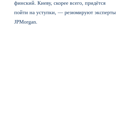
финский. Киеву, скорее всего, придётся
пойти на уступки, — резюмируют эксперты
JPMorgan.
Что получает Москва. Во-первых, реальную территориальную
победу — закрепление контроля над Донбассом. Во-вторых,
оперативную паузу для пополнения армии, её модернизации и
перевооружения. В-третьих, снятие западных санкций. Это не
бросовые выгоды.
Что получает Киев. Нейтралитет. Не навязанную
капитуляцию, а формально суверенное решение. Это
«визуальная победа», которая позволяет сохранить лицо перед
собственным населением и западными партнёрами. Но цена
— почти пятая часть страны и добровольное ограничение
собственной армии.