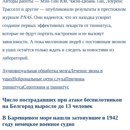
Авторы работы — Мэн-Тин Юй, Чжэн-Цюань Тан, Лоуренс
Трасселл и другие — опубликовали результаты в престижном
журнале
PNAS
. Они надеются, что их находка ускорит
создание первых эффективных лекарств от тиннитуса,
которые не будут портить настроение и не вызовут
зависимости. А пока миллионам людей с постоянным звоном
в ушах остаётся только ждать и следить за новостями из
лабораторий.
Аудиовизуальная обработка мозга
Лечение звона в
ушах
Нейрональные цепи слуха
Причины
тиннитуса
Серотонин и тиннитус
Число пострадавших при атаке беспилотников
на Белгород выросло до 13 человек
В Баренцевом море нашли затонувшее в 1942
году немецкое военное судно