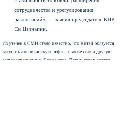
стабильности торговли, расширения
сотрудничества и урегулирования
разногласий», — заявил председатель КНР
Си Цзиньпин.
Из утечек в СМИ стало известно, что Китай обязуется
закупать американскую нефть, а также сою и другую
сельхозпродукцию. Кроме того, Пекин готов оказать
содействие Вашингтону в переговорах с Ираном и, что
немаловажно, не будет поставлять оружие России. Эти
пункты напрямую отвечают давним запросам Белого дома.
Трамп назвал свой трехдневный визит успешным. Он
отметил, что сторонам удалось заключить несколько значимых
торговых и энергетических соглашений. Эксперты уже
подсчитывают возможные выгоды: для американских
фермеров — доступ на китайский рынок, для энергетического