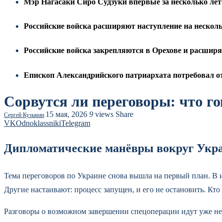
Мэр Нагасаки Сиро Судзуки впервые за несколько л
Российские войска расширяют наступление на несколь
Российские войска закрепляются в Орехове и расшир
Епископ Александрийского патриархата потребовал о
Сорвутся ли переговоры: что г
15 мая, 2026
9
views
Share
Сергей Кузьмин
VK
Odnoklassniki
Telegram
Дипломатические манёвры вокруг Украи
Тема переговоров по Украине снова вышла на первый план. В и
Другие настаивают: процесс запущен, и его не остановить. Кто
Разговоры о возможном завершении спецоперации идут уже не 