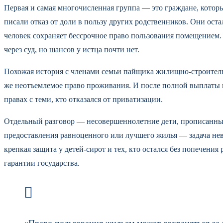
Первая и самая многочисленная группа — это граждане, котор
писали отказ от доли в пользу других родственников. Они оста
человек сохраняет бессрочное право пользования помещением. 
через суд, но шансов у истца почти нет.
Похожая история с членами семьи пайщика жилищно-строительно
же неотъемлемое право проживания. И после полной выплаты п
правах с теми, кто отказался от приватизации.
Отдельный разговор — несовершеннолетние дети, прописанные 
предоставления равноценного или лучшего жилья — задача не
крепкая защита у детей-сирот и тех, кто остался без попечени
гарантии государства.
«Право пользования жильем может сохраняться за 