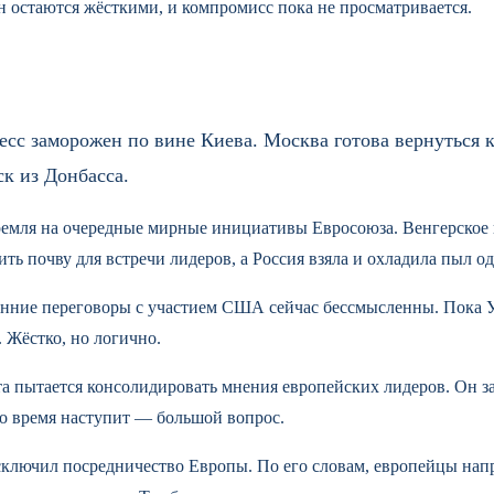
н остаются жёсткими, и компромисс пока не просматривается.
есс заморожен по вине Киева. Москва готова вернуться 
к из Донбасса.
мля на очередные мирные инициативы Евросоюза. Венгерское и
ть почву для встречи лидеров, а Россия взяла и охладила пыл о
нние переговоры с участием США сейчас бессмысленны. Пока У
 Жёстко, но логично.
 пытается консолидировать мнения европейских лидеров. Он зая
это время наступит — большой вопрос.
сключил посредничество Европы. По его словам, европейцы напр