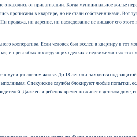
ые отказались от приватизации. Когда муниципальное жилье пер
лись прописаны в квартире, но не стали собственниками. Вот ту
Ни продажа, ни дарение, ни наследование не лишают его этого п
го кооператива. Если человек был вселен в квартиру в тот моме
ая, и при любых последующих сделках с недвижимостью этот жи
в муниципальном жилье. До 18 лет они находятся под защитой о
выполнимая. Опекунские службы блокируют любые попытки, есл
я родителей. Даже если ребенок временно живет в детском доме, е
гражданами, которые когда-то были вселены на законны