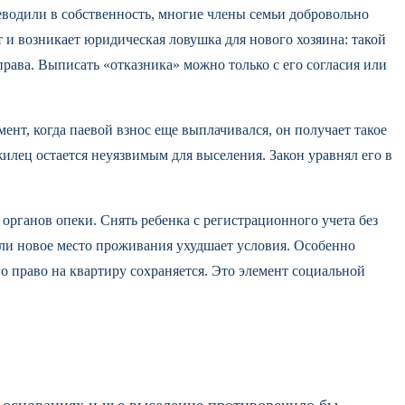
еводили в собственность, многие члены семьи добровольно
т и возникает юридическая ловушка для нового хозяина: такой
рава. Выписать «отказника» можно только с его согласия или
нт, когда паевой взнос еще выплачивался, он получает такое
лец остается неуязвимым для выселения. Закон уравнял его в
рганов опеки. Снять ребенка с регистрационного учета без
и новое место проживания ухудшает условия. Особенно
го право на квартиру сохраняется. Это элемент социальной
х основаниях и чье выселение противоречило бы