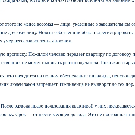
.
 от этого не менее весомая — лица, указанные в завещательном от
ие другому лицу. Новый собственник обязан зарегистрировать э
я умершего, закрепленная законом.
 прописку. Пожилой человек передает квартиру по договору п
собственник не может выписать рентополучателя. Пока жив стар
ех, кто находится на полном обеспечении: инвалиды, пенсионер
аких людей закон запрещает. Иждивенца не выдворят до тех пор,
сле развода право пользования квартирой у них прекращается, 
тсрочку. Срок — от шести месяцев до года. Это не постоянная з