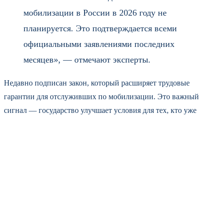
мобилизации в России в 2026 году не
планируется. Это подтверждается всеми
официальными заявлениями последних
месяцев», — отмечают эксперты.
Недавно подписан закон, который расширяет трудовые
гарантии для отслуживших по мобилизации. Это важный
сигнал — государство улучшает условия для тех, кто уже
прошёл службу, а не готовит почву для нового набора.
Законодатели подчёркивают: мера направлена на социальную
поддержку, а не на мобилизационную подготовку.
Правительственная комиссия одобрила проект, который
разрешает призывать резервистов в мирное время для задач в
области обороны. Но пока это проект, не закон. И даже если
его примут, речь идёт о резервистах — людях, уже прошедших