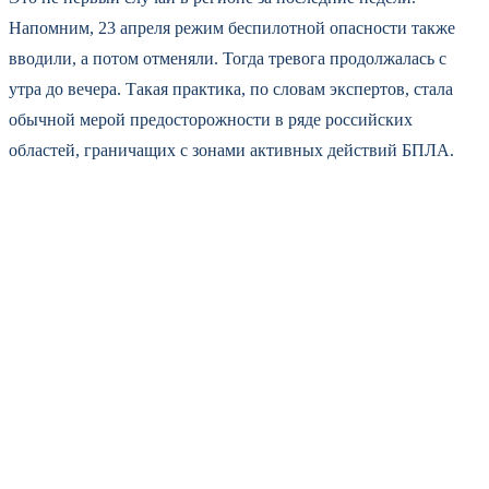
Напомним, 23 апреля режим беспилотной опасности также
вводили, а потом отменяли. Тогда тревога продолжалась с
утра до вечера. Такая практика, по словам экспертов, стала
обычной мерой предосторожности в ряде российских
областей, граничащих с зонами активных действий БПЛА.
Многие вологжане узнали об отмене тревоги по утренней
сводке МЧС или из сообщений в мессенджерах. В соцсетях
люди пишут, что ночь прошла спокойно, хотя сирены не
включали — оповещение шло через смс-рассылку и
громкоговорители. Некоторые пользователи благодарят
власти за оперативность и прозрачность информирования.
Отмена режима означает, что угроза применения
беспилотников над территорией области миновала. Жизнь в
городах и районах возвращается в привычное русло.