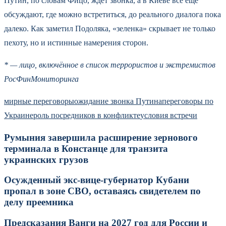
Путин, по словам Фицо, ждёт звонка, а в Киеве всё ещё
обсуждают, где можно встретиться, до реального диалога пока
далеко. Как заметил Подоляка, «зеленка» скрывает не только
пехоту, но и истинные намерения сторон.
* — лицо, включённое в список террористов и экстремистов
РосФинМониторинга
мирные переговоры
ожидание звонка Путина
переговоры по
Украине
роль посредников в конфликте
условия встречи
Румыния завершила расширение зернового
терминала в Констанце для транзита
украинских грузов
Осужденный экс-вице-губернатор Кубани
пропал в зоне СВО, оставаясь свидетелем по
делу преемника
Предсказания Ванги на 2027 год для России и