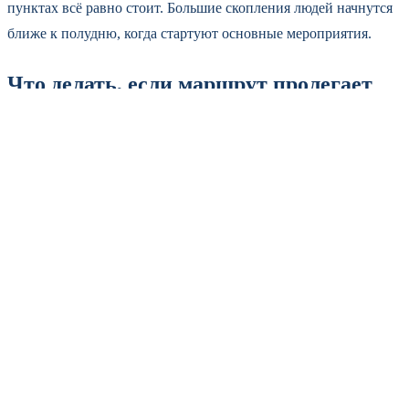
пунктах всё равно стоит. Большие скопления людей начнутся
ближе к полудню, когда стартуют основные мероприятия.
Что делать, если маршрут пролегает
через центр
Первый вариант — выехать раньше 6 утра. Если время
позволяет, можно успеть проскочить до начала перекрытия.
Второй — выбрать альтернативные пути. Например, объехать
через улицы Мира, Гагарина или Карла Маркса. Пробки в
объездных направлениях, скорее всего, будут, но двигаться
там всё же можно, в отличие от центра.
Таксисты уже предупреждают клиентов: поездки через центр
9 мая не принимают. Некоторые сервисы такси даже заранее
отмечают на картах зоны, куда не будут подавать машины.