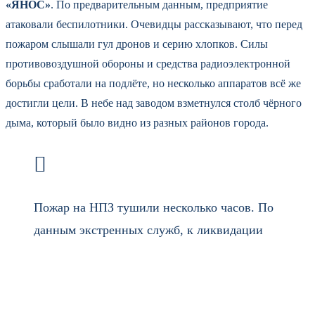
«ЯНОС»
. По предварительным данным, предприятие
атаковали беспилотники. Очевидцы рассказывают, что перед
пожаром слышали гул дронов и серию хлопков. Силы
противовоздушной обороны и средства радиоэлектронной
борьбы сработали на подлёте, но несколько аппаратов всё же
достигли цели. В небе над заводом взметнулся столб чёрного
дыма, который было видно из разных районов города.
Пожар на НПЗ тушили несколько часов. По
данным экстренных служб, к ликвидации
привлекли десятки единиц техники и сотню
огнеборцев. Площадь возгорания, по разным
оценкам, составила несколько сотен