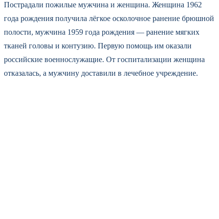
Пострадали пожилые мужчина и женщина. Женщина 1962
года рождения получила лёгкое осколочное ранение брюшной
полости, мужчина 1959 года рождения — ранение мягких
тканей головы и контузию. Первую помощь им оказали
российские военнослужащие. От госпитализации женщина
отказалась, а мужчину доставили в лечебное учреждение.
«Боевики киевского режима, применяя
БПЛА, в очередной раз атаковали село
Таволжанка. К сожалению, от обстрелов со
стороны Украины практически ежедневно
страдают мирные жители», —
констатировал Ганчев.